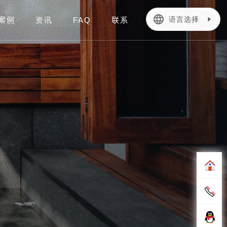
language
语言选择
案例
资讯
FAQ
联系
简体中文
繁體中文
English
Français
日本語
Deutsch
Português
español
Italiano
한어
بالعربية