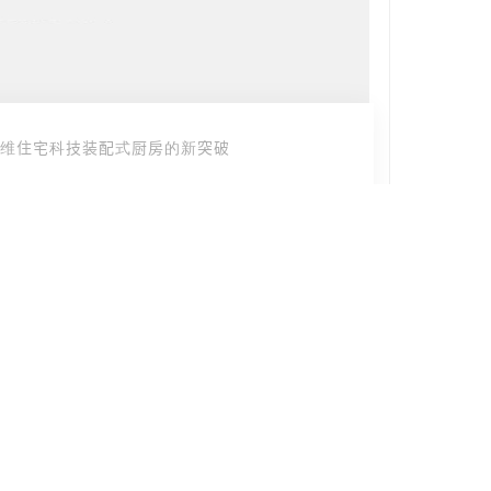
维住宅科技装配式厨房的新突破
2024-
MORE
技装配式厨房的新突破
博维