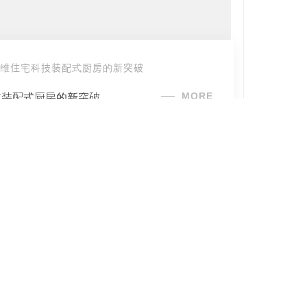
维住宅科技装配式厨房的新突破
2024-
MORE
技装配式厨房的新突破
博维