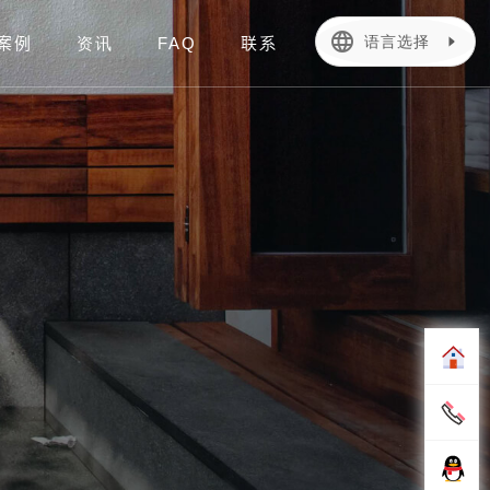
language
语言选择
案例
资讯
FAQ
联系
简体中文
繁體中文
English
Français
日本語
Deutsch
Português
español
Italiano
한어
بالعربية